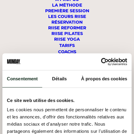
douche top avec tout a
s
LA MÉTHODE
de
disposition et super produits je
j
PREMIÈRE SESSION
reviendrais"
p
LES COURS RIISE
s
RÉSERVATION
q
RIISE REFORMER
s
RIISE PILATES
p
RIISE YOGA
da
TARIFS
si
COACHS
s
ne
Eugénie C. / publié il y a 11 mois
te
Ch
STUDIOS
Consentement
Détails
À propos des cookies
MON COMPTE
RÉSERVER UN COURS
Ce site web utilise des cookies.
REFORMER
LA DÉFENSE
Les cookies nous permettent de personnaliser le contenu
et les annonces, d'offrir des fonctionnalités relatives aux
REFORMER
NEUILLY
médias sociaux et d'analyser notre trafic. Nous
partageons également des informations sur l'utilisation de