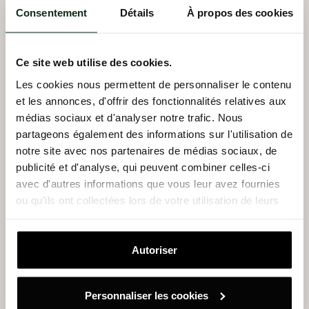
Consentement
Détails
À propos des cookies
MON COMPTE
RÉSERVER UN COURS
Ce site web utilise des cookies.
REFORMER
LA DÉFENSE
Les cookies nous permettent de personnaliser le contenu
et les annonces, d'offrir des fonctionnalités relatives aux
REFORMER
NEUILLY
médias sociaux et d'analyser notre trafic. Nous
partageons également des informations sur l'utilisation de
notre site avec nos partenaires de médias sociaux, de
REFORMER
BOÉTIE
publicité et d'analyse, qui peuvent combiner celles-ci
Le concept
avec d'autres informations que vous leur avez fournies
REFORMER
BOULOGNE
50% boxe 50% bootcamp
ou qu'ils ont collectées lors de votre utilisation de leurs
services.
REFORMER
LAFAYETTE
EN SAVOIR PLUS
Autoriser
REFORMER
OBERKAMPF
Personnaliser les cookies
CHARLOT