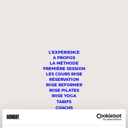
L’EXPÉRIENCE
A PROPOS
LA MÉTHODE
PREMIÈRE SESSION
LES COURS RIISE
RÉSERVATION
RIISE REFORMER
RIISE PILATES
Le leader
RIISE YOGA
de l’indoor cycling
TARIFS
COACHS
EN SAVOIR PLUS
STUDIOS