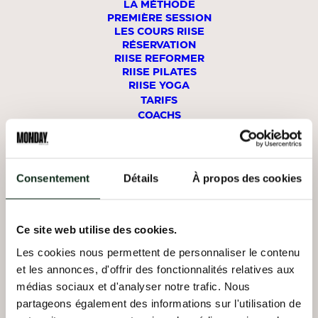
LA MÉTHODE
accès prioritaire à nos offres, lancements
– Un
PREMIÈRE SESSION
et événements
LES COURS RIISE
RÉSERVATION
Plus vous progressez, plus les avantages
RIISE REFORMER
deviennent
RIISE PILATES
exclusifs et votre parcours est mis en
RIISE YOGA
lumière.
TARIFS
COACHS
STUDIOS
Consentement
Détails
À propos des cookies
MON COMPTE
RÉSERVER UN COURS
Ce site web utilise des cookies.
REFORMER
LA DÉFENSE
Les cookies nous permettent de personnaliser le contenu
et les annonces, d'offrir des fonctionnalités relatives aux
REFORMER
NEUILLY
médias sociaux et d'analyser notre trafic. Nous
partageons également des informations sur l'utilisation de