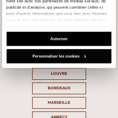
notre site avec nos partenaires de médias sociaux, de
REFORMER
BOÉTIE
publicité et d'analyse, qui peuvent combiner celles-ci
avec d'autres informations que vous leur avez fournies
REFORMER
BOULOGNE
ou qu'ils ont collectées lors de votre utilisation de leurs
services.
REFORMER
LAFAYETTE
Autoriser
REFORMER
OBERKAMPF
Personnaliser les cookies
CHARLOT
LOUVRE
BORDEAUX
MARSEILLE
ANNECY