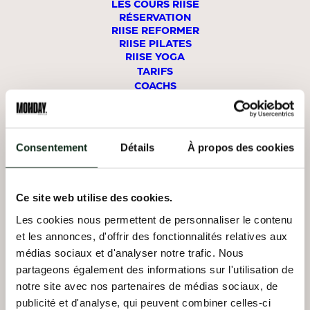
LES COURS RIISE
RÉSERVATION
RIISE REFORMER
RIISE PILATES
RIISE YOGA
TARIFS
COACHS
STUDIOS
Consentement
Détails
À propos des cookies
MON COMPTE
RÉSERVER UN COURS
Ce site web utilise des cookies.
REFORMER
LA DÉFENSE
Les cookies nous permettent de personnaliser le contenu
et les annonces, d'offrir des fonctionnalités relatives aux
REFORMER
NEUILLY
médias sociaux et d'analyser notre trafic. Nous
partageons également des informations sur l'utilisation de
notre site avec nos partenaires de médias sociaux, de
REFORMER
BOÉTIE
publicité et d'analyse, qui peuvent combiner celles-ci