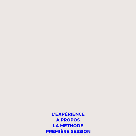
Bhramari (respiration de l’abeille)
: Favorise la
relaxation profonde grâce à un doux
bourdonnement.
Ces techniques peuvent être pratiquées
individuellement ou combinées pour répondre à des
besoins spécifiques, qu’il s’agisse de relaxation ou de
revitalisation.
Les bienfaits de la
respiration en yoga
Bienfaits physiques
La respiration consciente procure une multitude
L’EXPÉRIENCE
d’avantages pour le corps :
A PROPOS
LA MÉTHODE
PREMIÈRE SESSION
Amélioration de la capacité pulmonaire
: Les