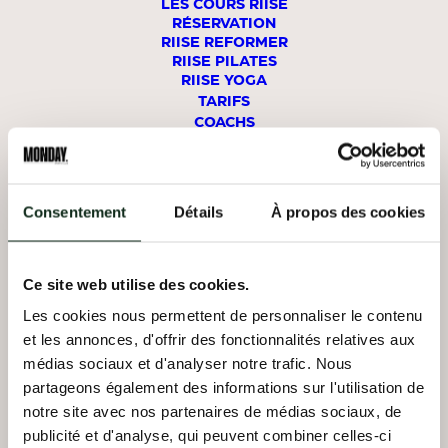
LES COURS RIISE
exercices de respiration augmentent le volume
RÉSERVATION
respiratoire et renforcent les muscles du
RIISE REFORMER
diaphragme.
RIISE PILATES
RIISE YOGA
Réduction des tensions musculaires
: Une
TARIFS
respiration profonde relâche les tensions dans le
COACHS
dos, le cou et les épaules.
STUDIOS
Stimulation du métabolisme
: Une meilleure
oxygénation active les processus métaboliques et
énergétiques.
Consentement
Détails
À propos des cookies
MON COMPTE
Bienfaits émotionnels et
RÉSERVER UN COURS
mentaux
Ce site web utilise des cookies.
REFORMER
LA DÉFENSE
Les cookies nous permettent de personnaliser le contenu
Sur le plan mental et émotionnel, la respiration en
et les annonces, d'offrir des fonctionnalités relatives aux
yoga agit comme un outil puissant de gestion du
REFORMER
NEUILLY
stress et des émotions :
médias sociaux et d'analyser notre trafic. Nous
partageons également des informations sur l'utilisation de
Réduction de l’anxiété
: Des techniques comme
notre site avec nos partenaires de médias sociaux, de
REFORMER
BOÉTIE
Nadi Shodhana apaisent le système nerveux.
publicité et d'analyse, qui peuvent combiner celles-ci